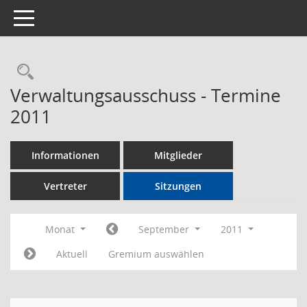
Toggle navigation
Rechercheauswahl
Verwaltungsausschuss - Termine
2011
Informationen
Mitglieder
Vertreter
Sitzungen
Monat
September
2011
Aktuell
Gremium auswählen