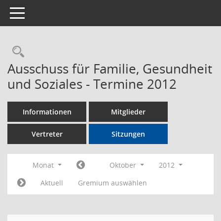
Toggle navigation
Rechercheauswahl
Ausschuss für Familie, Gesundheit
und Soziales - Termine 2012
Informationen
Mitglieder
Vertreter
Sitzungen
Monat
Oktober
2012
Aktuell
Gremium auswählen