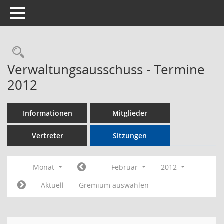
Toggle navigation
Rechercheauswahl
Verwaltungsausschuss - Termine
2012
Informationen
Mitglieder
Vertreter
Sitzungen
Monat
Februar
2012
Aktuell
Gremium auswählen