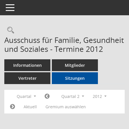
Toggle navigation
Rechercheauswahl
Ausschuss für Familie, Gesundheit
und Soziales - Termine 2012
Informationen
Mitglieder
Vertreter
Sitzungen
Quartal
Quartal 2
2012
Aktuell
Gremium auswählen