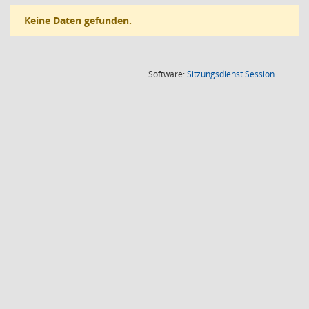
Keine Daten gefunden.
(Wird in
Software:
Sitzungsdienst
Session