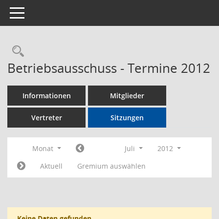
Toggle navigation
Rechercheauswahl
Betriebsausschuss - Termine 2012
Informationen
Mitglieder
Vertreter
Sitzungen
Monat
Juli
2012
Aktuell
Gremium auswählen
Keine Daten gefunden.