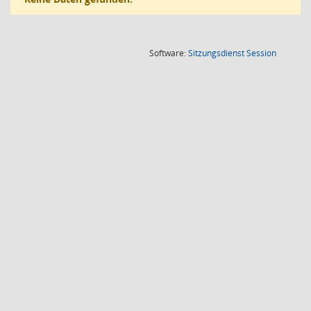
(Wird in
Software:
Sitzungsdienst
Session