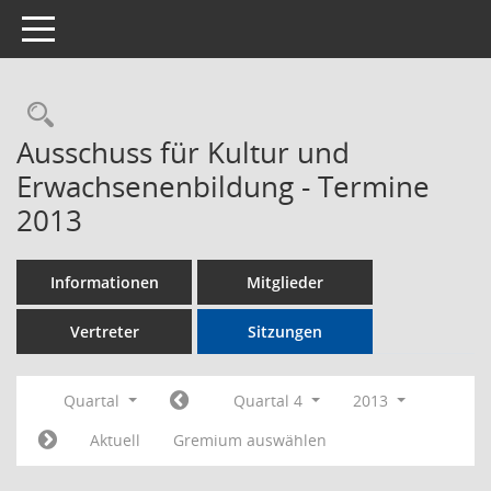
Toggle navigation
Rechercheauswahl
Ausschuss für Kultur und
Erwachsenenbildung - Termine
2013
Informationen
Mitglieder
Vertreter
Sitzungen
Quartal
Quartal 4
2013
Aktuell
Gremium auswählen