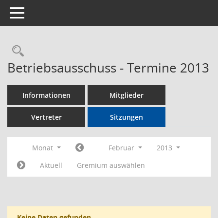
Toggle navigation
Rechercheauswahl
Betriebsausschuss - Termine 2013
Informationen
Mitglieder
Vertreter
Sitzungen
Monat
Februar
2013
Aktuell
Gremium auswählen
Keine Daten gefunden.