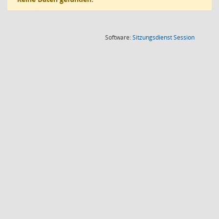
(Wird in
Software:
Sitzungsdienst
Session