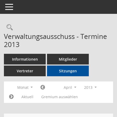
Toggle navigation
Rechercheauswahl
Verwaltungsausschuss - Termine
2013
Informationen
Mitglieder
Vertreter
Sitzungen
Monat
April
2013
Aktuell
Gremium auswählen