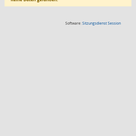
(Wird in
Software:
Sitzungsdienst
Session