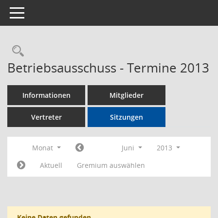
Toggle navigation
Rechercheauswahl
Betriebsausschuss - Termine 2013
Informationen
Mitglieder
Vertreter
Sitzungen
Monat
Juni
2013
Aktuell
Gremium auswählen
Keine Daten gefunden.