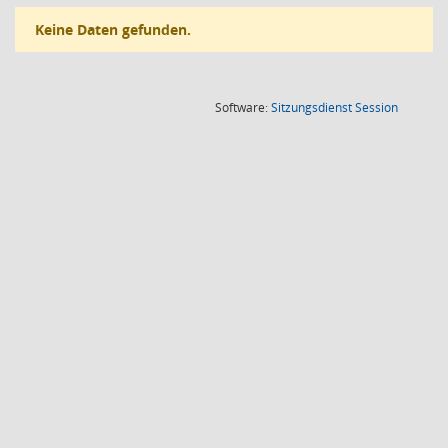
Keine Daten gefunden.
(Wird in
Software:
Sitzungsdienst
Session