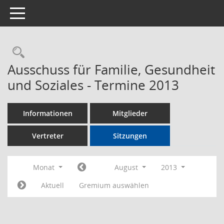
Toggle navigation
Rechercheauswahl
Ausschuss für Familie, Gesundheit
und Soziales - Termine 2013
Informationen
Mitglieder
Vertreter
Sitzungen
Monat
August
2013
Aktuell
Gremium auswählen