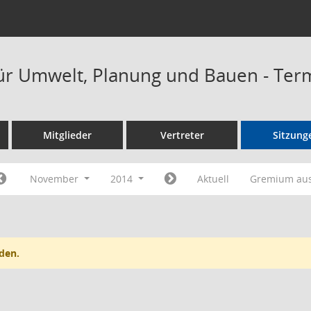
ür Umwelt, Planung und Bauen - Ter
Mitglieder
Vertreter
Sitzung
November
2014
Aktuell
Gremium au
den.