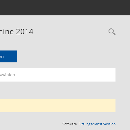
mine 2014
Rec
en
swählen
(Wird in
Software:
Sitzungsdienst
Session