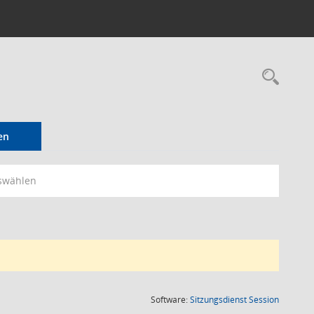
Rec
en
swählen
(Wird in
Software:
Sitzungsdienst
Session