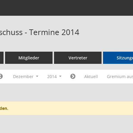
schuss - Termine 2014
Mitglieder
Vertreter
Sitzung
Dezember
2014
Aktuell
Gremium au
den.