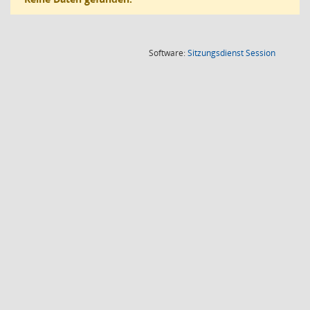
(Wird in
Software:
Sitzungsdienst
Session