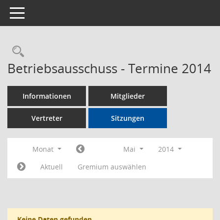
Toggle navigation
Rechercheauswahl
Betriebsausschuss - Termine 2014
Informationen
Mitglieder
Vertreter
Sitzungen
Monat
Mai
2014
Aktuell
Gremium auswählen
Keine Daten gefunden.