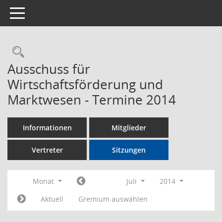
Toggle navigation
Rechercheauswahl
Ausschuss für
Wirtschaftsförderung und
Marktwesen - Termine 2014
Informationen
Mitglieder
Vertreter
Sitzungen
Monat
Juli
2014
Aktuell
Gremium auswählen