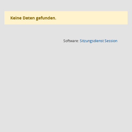
Keine Daten gefunden.
(Wird in
Software:
Sitzungsdienst
Session