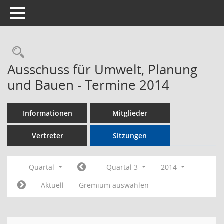
Toggle navigation
Rechercheauswahl
Ausschuss für Umwelt, Planung
und Bauen - Termine 2014
Informationen
Mitglieder
Vertreter
Sitzungen
Quartal
Quartal 3
2014
Aktuell
Gremium auswählen