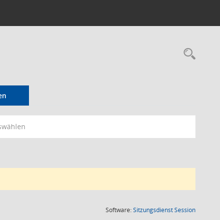
Rec
en
swählen
(Wird in
Software:
Sitzungsdienst
Session