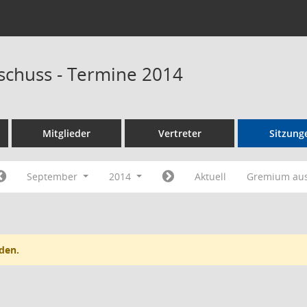
schuss - Termine 2014
Mitglieder
Vertreter
Sitzung
September
2014
Aktuell
Gremium au
den.