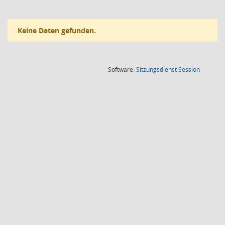
Keine Daten gefunden.
(Wird in
Software:
Sitzungsdienst
Session