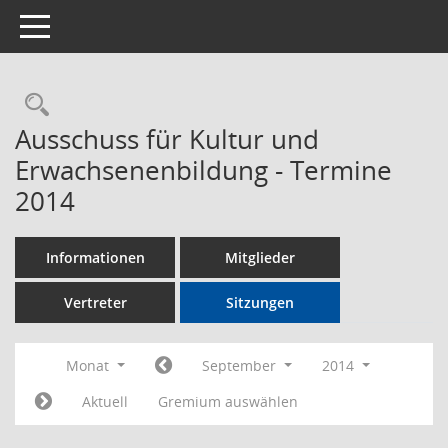
Toggle navigation
Rechercheauswahl
Ausschuss für Kultur und
Erwachsenenbildung - Termine
2014
Informationen
Mitglieder
Vertreter
Sitzungen
Monat
September
2014
Aktuell
Gremium auswählen