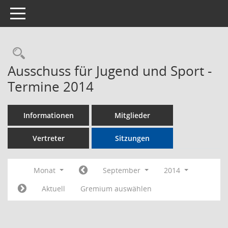
Toggle navigation
Rechercheauswahl
Ausschuss für Jugend und Sport -
Termine 2014
Informationen
Mitglieder
Vertreter
Sitzungen
Monat
September
2014
Aktuell
Gremium auswählen