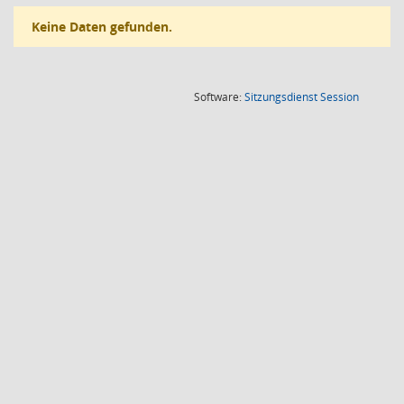
Keine Daten gefunden.
(Wird in
Software:
Sitzungsdienst
Session