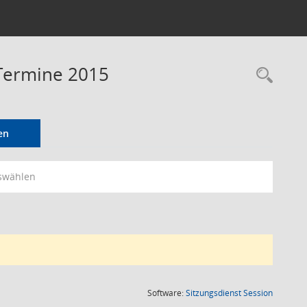
 Termine 2015
Rec
en
swählen
(Wird in
Software:
Sitzungsdienst
Session