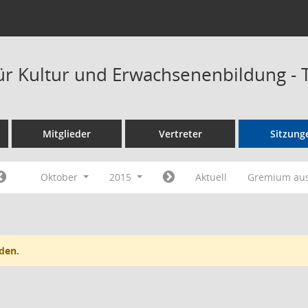
ür Kultur und Erwachsenenbildung -
Mitglieder
Vertreter
Sitzung
Oktober
2015
Aktuell
Gremium au
den.