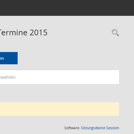
 Termine 2015
Rec
en
swählen
(Wird in
Software:
Sitzungsdienst
Session