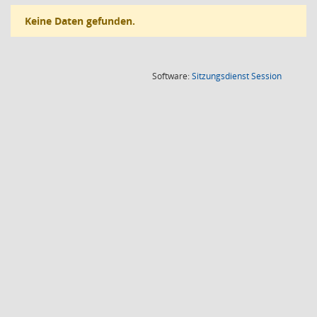
Keine Daten gefunden.
(Wird in
Software:
Sitzungsdienst
Session