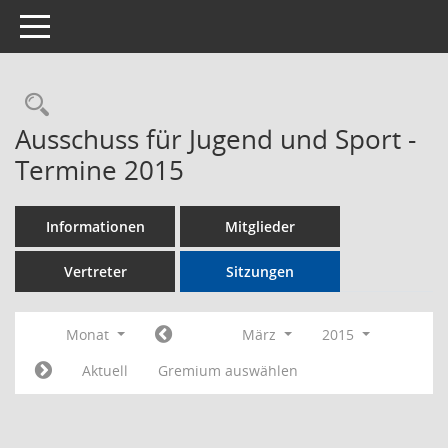
Toggle navigation
Rechercheauswahl
Ausschuss für Jugend und Sport -
Termine 2015
Informationen
Mitglieder
Vertreter
Sitzungen
Monat
März
2015
Aktuell
Gremium auswählen