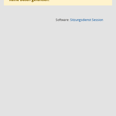
(Wird in
Software:
Sitzungsdienst
Session