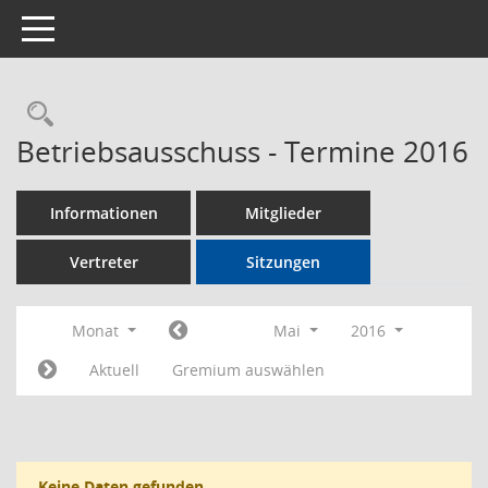
Toggle navigation
Rechercheauswahl
Betriebsausschuss - Termine 2016
Informationen
Mitglieder
Vertreter
Sitzungen
Monat
Mai
2016
Aktuell
Gremium auswählen
Keine Daten gefunden.