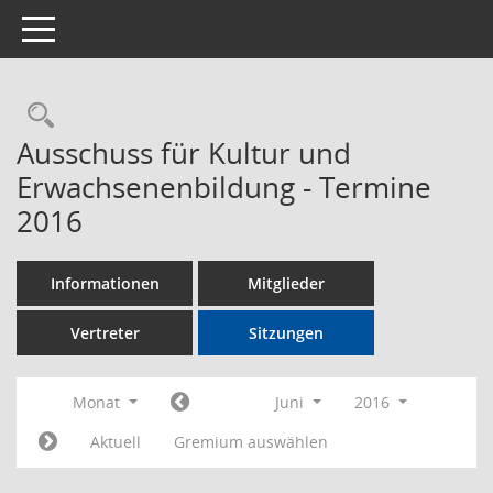
Toggle navigation
Rechercheauswahl
Ausschuss für Kultur und
Erwachsenenbildung - Termine
2016
Informationen
Mitglieder
Vertreter
Sitzungen
Monat
Juni
2016
Aktuell
Gremium auswählen