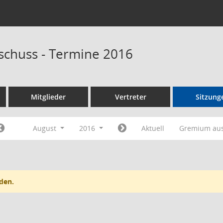
schuss - Termine 2016
Mitglieder
Vertreter
Sitzung
August
2016
Aktuell
Gremium au
den.