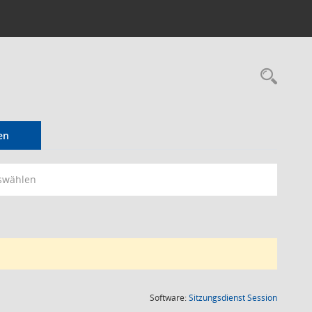
Rec
en
swählen
(Wird in
Software:
Sitzungsdienst
Session