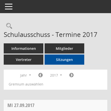
Toggle navigation
Rechercheauswahl
Schulausschuss - Termine 2017
Informationen
Mitglieder
Vertreter
Sitzungen
Jahr
2017
Gremium auswählen
MI
27.09.2017