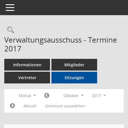
Toggle navigation
Rechercheauswahl
Verwaltungsausschuss - Termine
2017
Informationen
Mitglieder
Vertreter
Sitzungen
Monat
Oktober
2017
Aktuell
Gremium auswählen