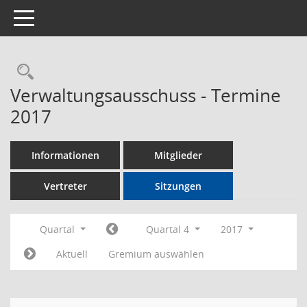
Toggle navigation
Rechercheauswahl
Verwaltungsausschuss - Termine
2017
Informationen
Mitglieder
Vertreter
Sitzungen
Quartal
Quartal 4
2017
Aktuell
Gremium auswählen