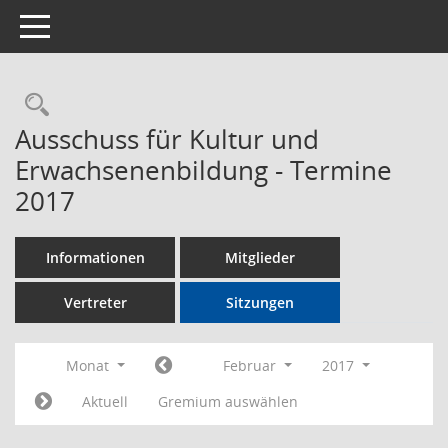
Toggle navigation
Rechercheauswahl
Ausschuss für Kultur und
Erwachsenenbildung - Termine
2017
Informationen
Mitglieder
Vertreter
Sitzungen
Monat
Februar
2017
Aktuell
Gremium auswählen