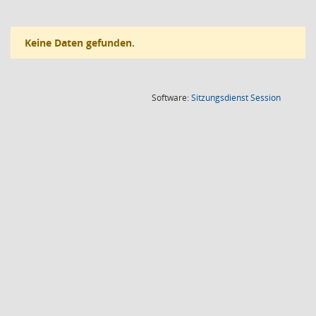
Keine Daten gefunden.
(Wird in
Software:
Sitzungsdienst
Session