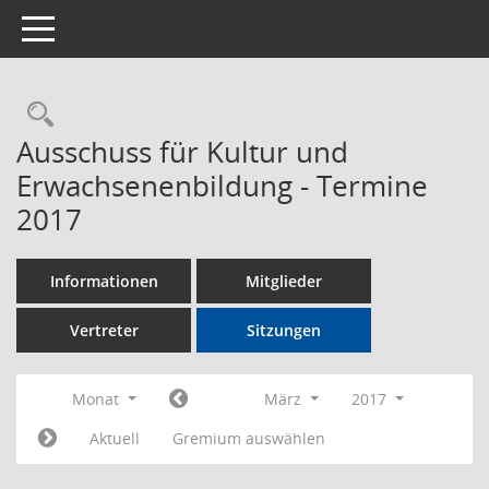
Toggle navigation
Rechercheauswahl
Ausschuss für Kultur und
Erwachsenenbildung - Termine
2017
Informationen
Mitglieder
Vertreter
Sitzungen
Monat
März
2017
Aktuell
Gremium auswählen