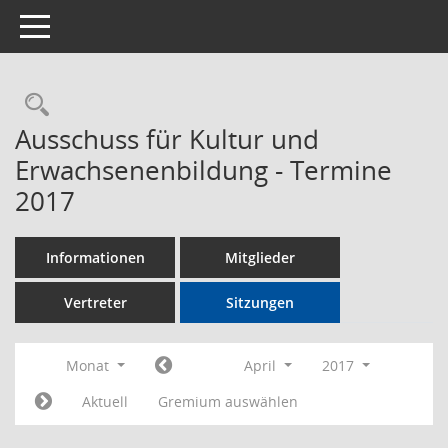
Toggle navigation
Rechercheauswahl
Ausschuss für Kultur und
Erwachsenenbildung - Termine
2017
Informationen
Mitglieder
Vertreter
Sitzungen
Monat
April
2017
Aktuell
Gremium auswählen