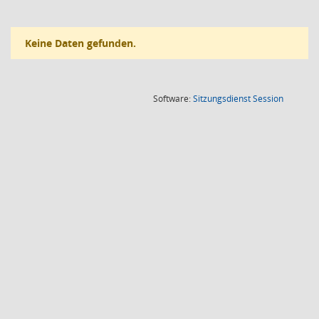
Keine Daten gefunden.
(Wird in
Software:
Sitzungsdienst
Session