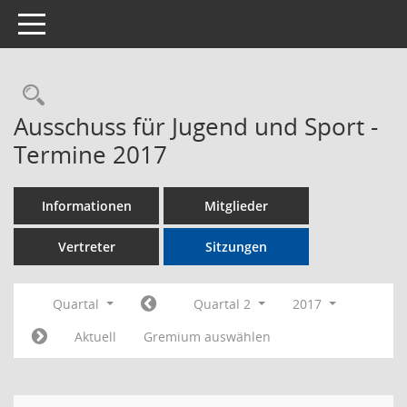
Toggle navigation
Rechercheauswahl
Ausschuss für Jugend und Sport -
Termine 2017
Informationen
Mitglieder
Vertreter
Sitzungen
Quartal
Quartal 2
2017
Aktuell
Gremium auswählen