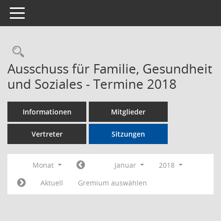
Toggle navigation
Rechercheauswahl
Ausschuss für Familie, Gesundheit
und Soziales - Termine 2018
Informationen
Mitglieder
Vertreter
Sitzungen
Monat
Januar
2018
Aktuell
Gremium auswählen