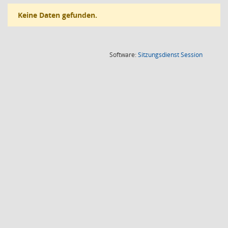
Keine Daten gefunden.
(Wird in
Software:
Sitzungsdienst
Session