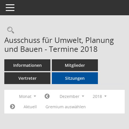
Toggle navigation
Rechercheauswahl
Ausschuss für Umwelt, Planung
und Bauen - Termine 2018
Informationen
Mitglieder
Vertreter
Sitzungen
Monat
Dezember
2018
Aktuell
Gremium auswählen