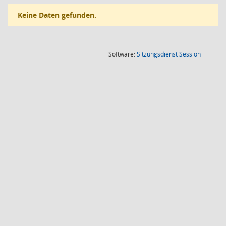
Keine Daten gefunden.
(Wird in
Software:
Sitzungsdienst
Session