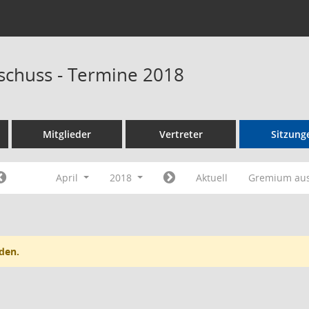
schuss - Termine 2018
Mitglieder
Vertreter
Sitzung
April
2018
Aktuell
Gremium au
den.