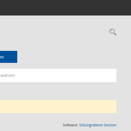
Rec
en
swählen
(Wird in
Software:
Sitzungsdienst
Session