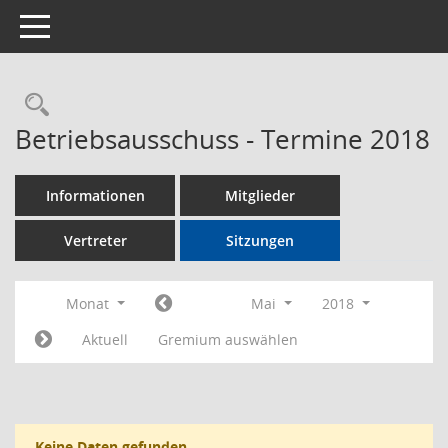
Toggle navigation
Rechercheauswahl
Betriebsausschuss - Termine 2018
Informationen
Mitglieder
Vertreter
Sitzungen
Monat
Mai
2018
Aktuell
Gremium auswählen
Keine Daten gefunden.