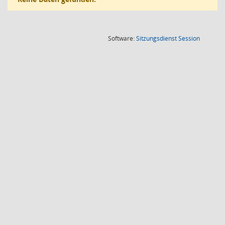
(Wird in
Software:
Sitzungsdienst
Session