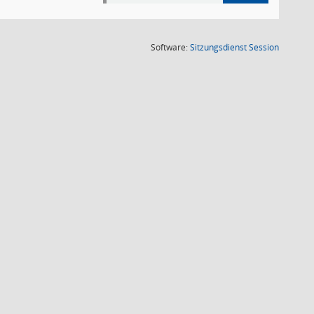
(Wird in
Software:
Sitzungsdienst
Session