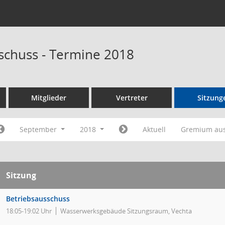
schuss - Termine 2018
Mitglieder
Vertreter
Sitzung
September
2018
Aktuell
Gremium au
Sitzung
Betriebsausschuss
18:05-19:02 Uhr
Wasserwerksgebäude Sitzungsraum, Vechta