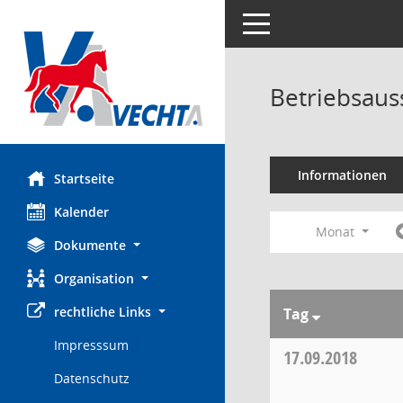
Toggle navigation
Betriebsaus
Informationen
Startseite
Kalender
Monat
Dokumente
Organisation
rechtliche Links
Tag
Impresssum
17.09.2018
Datenschutz