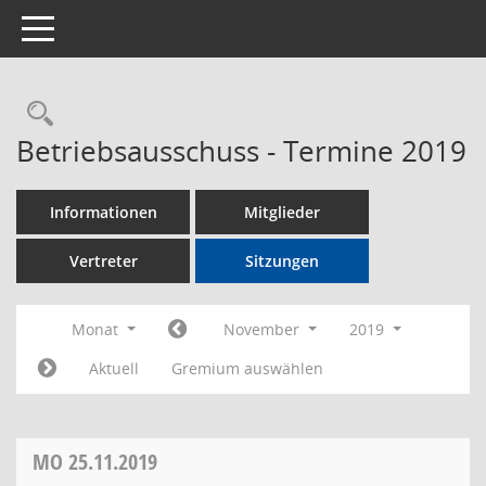
Toggle navigation
Rechercheauswahl
Betriebsausschuss - Termine 2019
Informationen
Mitglieder
Vertreter
Sitzungen
Monat
November
2019
Aktuell
Gremium auswählen
MO
25.11.2019