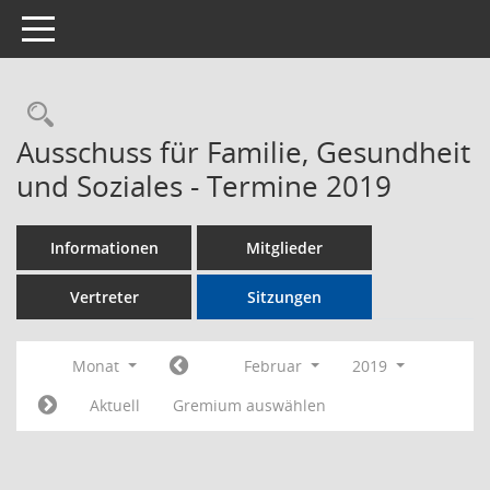
Toggle navigation
Rechercheauswahl
Ausschuss für Familie, Gesundheit
und Soziales - Termine 2019
Informationen
Mitglieder
Vertreter
Sitzungen
Monat
Februar
2019
Aktuell
Gremium auswählen