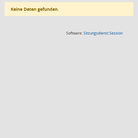
Keine Daten gefunden.
(Wird in
Software:
Sitzungsdienst
Session