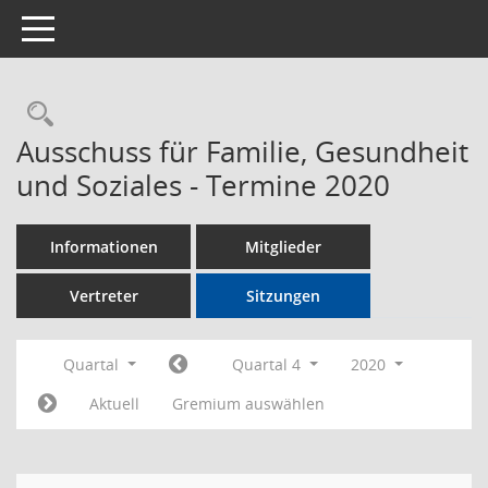
Toggle navigation
Rechercheauswahl
Ausschuss für Familie, Gesundheit
und Soziales - Termine 2020
Informationen
Mitglieder
Vertreter
Sitzungen
Quartal
Quartal 4
2020
Aktuell
Gremium auswählen