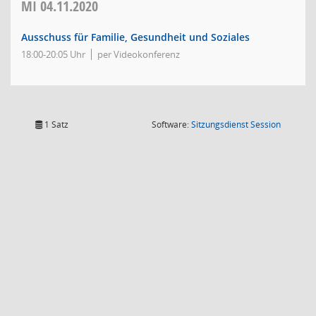
MI
04.11.2020
Ausschuss für Familie, Gesundheit und Soziales
18:00-20:05 Uhr
per Videokonferenz
(Wird in
1 Satz
Software:
Sitzungsdienst
Session