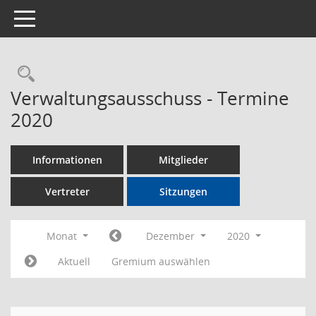
Toggle navigation
Rechercheauswahl
Verwaltungsausschuss - Termine
2020
Informationen
Mitglieder
Vertreter
Sitzungen
Monat
Dezember
2020
Aktuell
Gremium auswählen