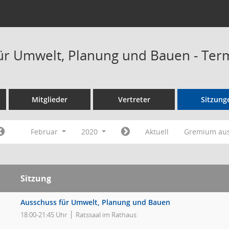
ür Umwelt, Planung und Bauen - Ter
Mitglieder
Vertreter
Sitzung
Februar
2020
Aktuell
Gremium au
Sitzung
Ausschuss für Umwelt, Planung und Bauen
18:00-21:45 Uhr
Ratssaal im Rathaus