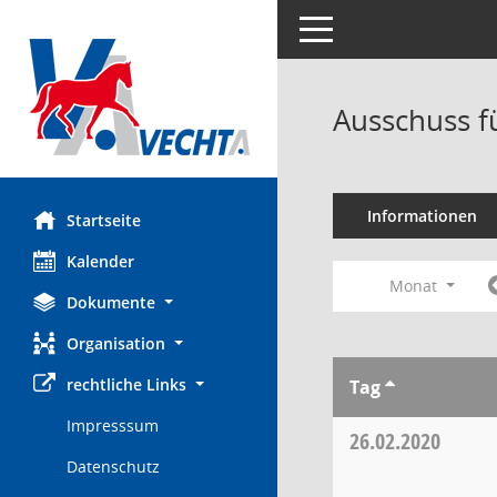
Toggle navigation
Ausschuss f
Informationen
Startseite
Kalender
Monat
Dokumente
Organisation
rechtliche Links
Tag
Impresssum
26.02.2020
Datenschutz