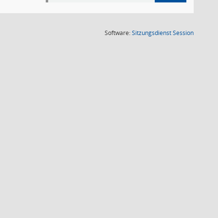
(Wird in
Software:
Sitzungsdienst
Session