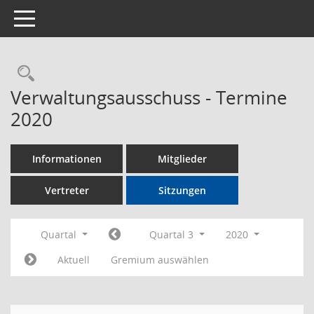
Toggle navigation
Rechercheauswahl
Verwaltungsausschuss - Termine
2020
Informationen
Mitglieder
Vertreter
Sitzungen
Quartal
Quartal 3
2020
Aktuell
Gremium auswählen