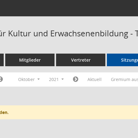
ür Kultur und Erwachsenenbildung -
Mitglieder
Vertreter
Sitzung
Oktober
2021
Aktuell
Gremium au
den.