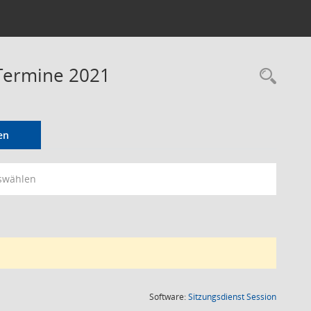
 Termine 2021
Rec
en
swählen
(Wird in
Software:
Sitzungsdienst
Session