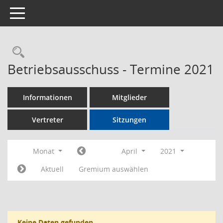
Toggle navigation
Rechercheauswahl
Betriebsausschuss - Termine 2021
Informationen
Mitglieder
Vertreter
Sitzungen
Monat
April
2021
Aktuell
Gremium auswählen
Keine Daten gefunden.