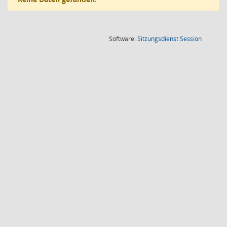
(Wird in
Software:
Sitzungsdienst
Session