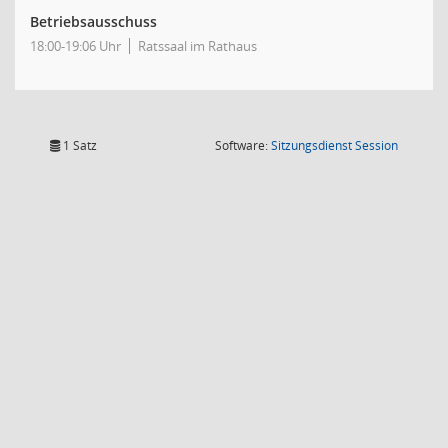
Betriebsausschuss
18:00-19:06 Uhr
Ratssaal im Rathaus
(Wird in
1 Satz
Software:
Sitzungsdienst
Session