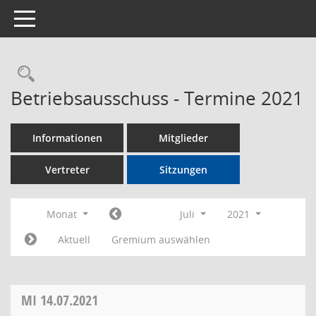
Toggle navigation
Rechercheauswahl
Betriebsausschuss - Termine 2021
Informationen
Mitglieder
Vertreter
Sitzungen
Monat
Juli
2021
Aktuell
Gremium auswählen
MI
14.07.2021