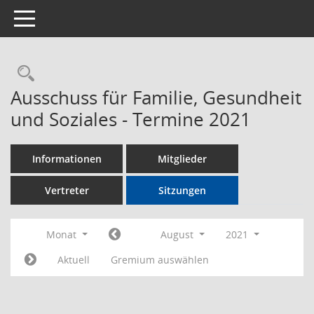
Toggle navigation
Rechercheauswahl
Ausschuss für Familie, Gesundheit
und Soziales - Termine 2021
Informationen
Mitglieder
Vertreter
Sitzungen
Monat
August
2021
Aktuell
Gremium auswählen