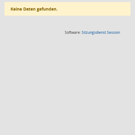
Keine Daten gefunden.
(Wird in
Software:
Sitzungsdienst
Session