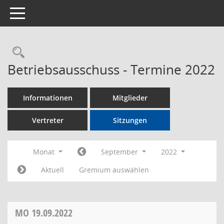
Toggle navigation
Rechercheauswahl
Betriebsausschuss - Termine 2022
Informationen
Mitglieder
Vertreter
Sitzungen
Monat
September
2022
Aktuell
Gremium auswählen
MO
19.09.2022