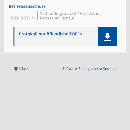
Betriebsausschuss
Vechta, Burgstraße 6, 49377 Vechta
18:00-19:50 Uhr
Ratssaal im Rathaus
Protokoll nur öffentliche TOP`s
(Wird in
1 Satz
Software:
Sitzungsdienst
Session