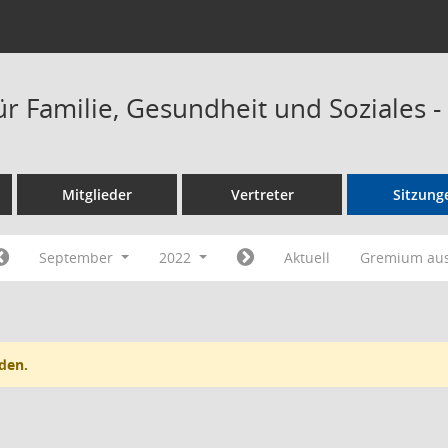
ür Familie, Gesundheit und Soziales 
Mitglieder
Vertreter
Sitzung
September
2022
Aktuell
Gremium au
den.