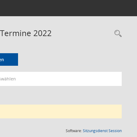
- Termine 2022
Rec
en
swählen
(Wird in
Software:
Sitzungsdienst
Session