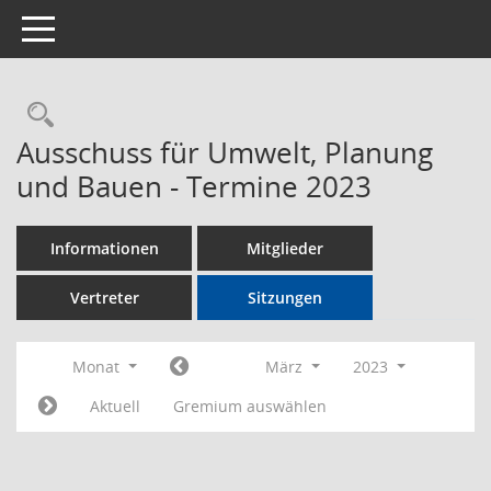
Toggle navigation
Rechercheauswahl
Ausschuss für Umwelt, Planung
und Bauen - Termine 2023
Informationen
Mitglieder
Vertreter
Sitzungen
Monat
März
2023
Aktuell
Gremium auswählen