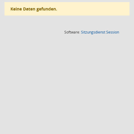
Keine Daten gefunden.
(Wird in
Software:
Sitzungsdienst
Session