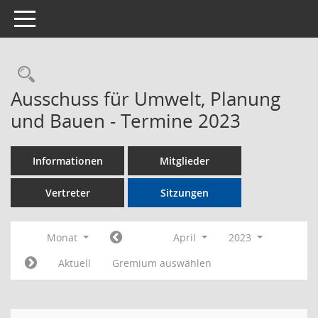
Toggle navigation
Rechercheauswahl
Ausschuss für Umwelt, Planung
und Bauen - Termine 2023
Informationen
Mitglieder
Vertreter
Sitzungen
Monat
April
2023
Aktuell
Gremium auswählen